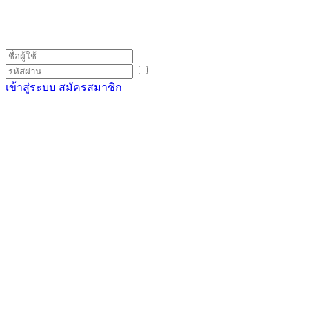
เข้าสู่ระบบ
สมัครสมาชิก