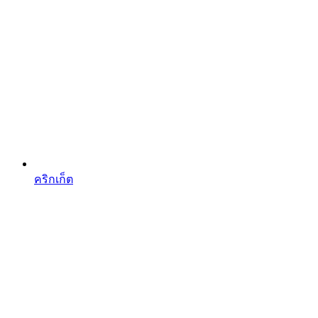
คริกเก็ต