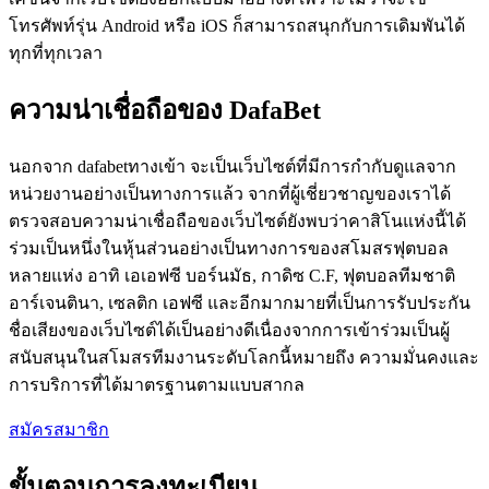
โทรศัพท์รุ่น Android หรือ iOS ก็สามารถสนุกกับการเดิมพันได้
ทุกที่ทุกเวลา
ความน่าเชื่อถือของ DafaBet
นอกจาก dafabetทางเข้า จะเป็นเว็บไซต์ที่มีการกำกับดูแลจาก
หน่วยงานอย่างเป็นทางการแล้ว จากที่ผู้เชี่ยวชาญของเราได้
ตรวจสอบความน่าเชื่อถือของเว็บไซต์ยังพบว่าคาสิโนแห่งนี้ได้
ร่วมเป็นหนึ่งในหุ้นส่วนอย่างเป็นทางการของสโมสรฟุตบอล
หลายแห่ง อาทิ เอเอฟซี บอร์นมัธ, กาดิซ C.F, ฟุตบอลทีมชาติ
อาร์เจนตินา, เซลติก เอฟซี และอีกมากมายที่เป็นการรับประกัน
ชื่อเสียงของเว็บไซต์ได้เป็นอย่างดีเนื่องจากการเข้าร่วมเป็นผู้
สนับสนุนในสโมสรทีมงานระดับโลกนี้หมายถึง ความมั่นคงและ
การบริการที่ได้มาตรฐานตามแบบสากล
สมัครสมาชิก
ขั้นตอนการลงทะเบียน