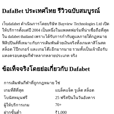
DafaBet ประเทศไทย รีวิวฉบับสมบูรณ์
เว็บdafabet ดำเนินการโดยบริษัท Bayview Technologies Ltd เปิด
ให้บริการตั้งแต่ปี 2004 เป็นหนึ่งในแพลตฟอร์มที่น่าเชื่อถือที่สุด
ใน dafabet thailand เพราะได้รับการกำกับดูแลภายใต้กฏหมาย
ฟิลิปปินส์ที่เหมาะกับการเดิมพันด้วยเงินจริงทั้งเกมคาสิโนสด
สล็อต โป๊กเกอร์ และเกมโต๊ะอีกมากมาย รวมทั้งเป็นเจ้ามือรับ
แทงครอบคลุมกีฬาหลากหลายประเภท จริง
ข้อเท็จจริงโดยย่อเกี่ยวกับ Dafabet
การเดิมพันกีฬาที่ถูกกฎหมาย
ใช่
เกมที่ดีที่สุด
แบล็คแจ็ค รูเล็ต สล็อต
โบนัสหมุนฟรี
25 ฟรีสปินในวันอังคาร
70+
ผู้ให้บริการเกม
ฝากขั้นต่ำ
₹1,000