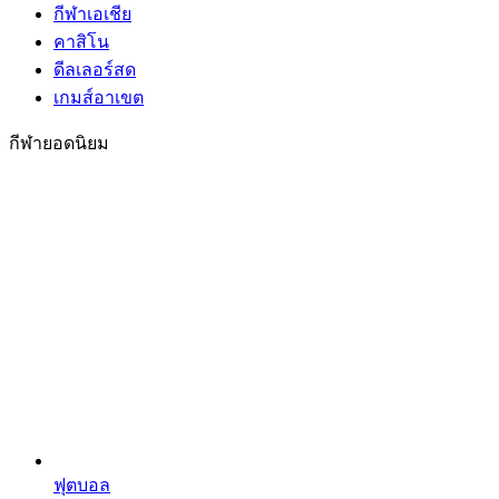
กีฬาเอเชีย
คาสิโน
ดีลเลอร์สด
เกมส์อาเขต
กีฬายอดนิยม
ฟุตบอล