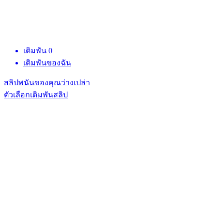
เดิมพัน
0
เดิมพันของฉัน
สลิปพนันของคุณว่างเปล่า
ตัวเลือกเดิมพันสลิป