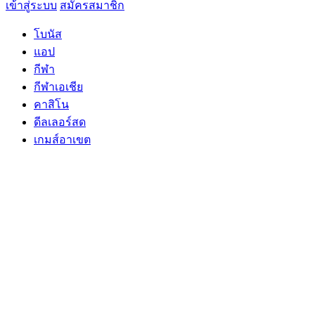
เข้าสู่ระบบ
สมัครสมาชิก
โบนัส
แอป
กีฬา
กีฬาเอเชีย
คาสิโน
ดีลเลอร์สด
เกมส์อาเขต