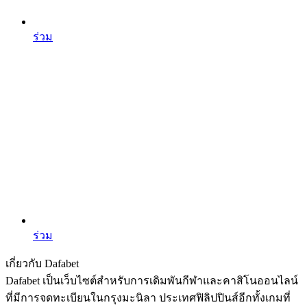
ร่วม
ร่วม
เกี่ยวกับ Dafabet
Dafabet เป็นเว็บไซต์สำหรับการเดิมพันกีฬาและคาสิโนออนไลน์
ที่มีการจดทะเบียนในกรุงมะนิลา ประเทศฟิลิปปินส์อีกทั้งเกมที่