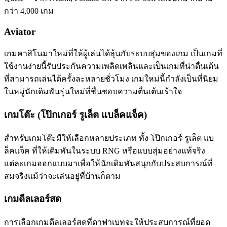
กว่า 4,000 เกม
Aviator
เกมคาสิโนมาใหม่ที่ให้ผู้เล่นได้ลุ้นกับระบบสุ่มของเกม เป็นเกมที่
ใช้งานง่ายนี้รับประกันความเพลิดเพลินและเป็นเกมที่น่าตื่นเต้น
ที่สามารถเล่นได้ครั้งละหลายชั่วโมง เกมใหม่นี้กำลังเป็นที่นิยม
ในหมู่นักเดิมพันรุ่นใหม่ที่ชื่นชอบความตื่นเต้นเร้าใจ
เกมโต๊ะ (โป๊กเกอร์ รูเล็ต แบล็คแจ็ค)
สำหรับเกมโต๊ะมีให้เลือกหลายประเภท ทั้ง โป๊กเกอร์ รูเล็ต แบ
ล็คแจ็ค ที่ให้เดิมพันในระบบ RNG หรือแบบสุ่มอย่างแท้จริง
แต่ละเกมออกแบบมาเพื่อให้นักเดิมพันสนุกกับประสบการณ์ที่
สมจริงแม้ว่าจะเล่นอยู่ที่บ้านก็ตาม
เกมดีลเลอร์สด
การเลือกเกมดีลเลอร์สดที่ดาฟาเบทจะให้ประสบการณ์ที่ยอด