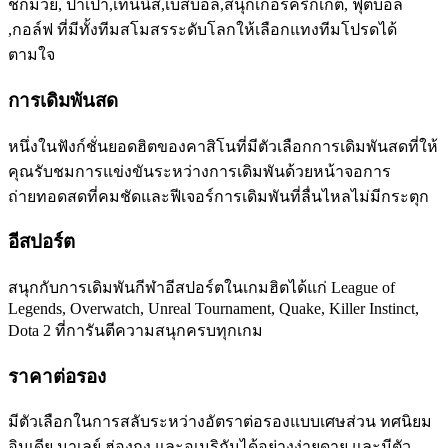
ชกมวย, ปาเป้า,เทนนิส,เบสบอล,สนุกเกอร์คริกเก็ต, ฟุตบอล
,กอล์ฟ ที่มีทั้งทีมสโมสรระดับโลกให้เลือกแทงทีมโปรดได้
ตามใจ
การเดิมพันสด
หนึ่งในฟังก์ชั่นยอดฮิตของคาสิโนที่มีตัวเลือกการเดิมพันสดที่ให้
คุณรับชมการแข่งขันระหว่างการเดิมพันด้วยหน้าจอการ
ถ่ายทอดสดที่คมชัดและฟีเจอร์การเดิมพันที่ลื่นไหลไม่มีกระตุก
อีสปอร์ต
สนุกกับการเดิมพันกีฬาอีสปอร์ตในเกมฮิตได้แก่ League of
Legends, Overwatch, Unreal Tournament, Quake, Killer Instinct,
Dota 2 ที่การันตีความสนุกครบทุกเกม
ราคาต่อรอง
มีตัวเลือกในการสลับระหว่างอัตราต่อรองแบบเศษส่วน ทศนิยม
อินเดีย มาเลย์ ฮ่องกง และอเมริกันได้อย่างง่ายดาย และมีตัว